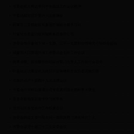
市委会机关传达学习中央统战工作会议精神
市委统战部召开党外人士座谈会
民革市三支部赴杭氧集团开展社会服务活动
叶鉴铭主委走访杭州制氧集团有限公司
市委会领导参加下城一支部、江干一支部和台情研究小组联合活动
城建和人口资源环境工作委员会召开工作会议
民革省级、副省级市组织宣传部门负责人工作研讨会召开
叶鉴铭走访看望机关挂职干部朱铮和市政协委员徐彭浩
市政协召开十届四十九次主席会议
市委会与市科协邀请台湾专家洪明瑞走进科学大讲堂
市委会首期基层骨干学习班举办
我市召开多党合作工作联席会议
市委会两篇文章刊登在同一期市政府《调查研究》上
市委会召开十届二十二次常委会议