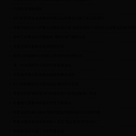
兰州民革来杭调研
2015年民革全省参政议政研讨会和参政议政工作会议召开
市领导领办的14件重点提案全部办复 市政协通报十届四次会议重点提案办理
老年工作委员会开展老年“缓和疗护”调研活动
市委会召开参政议政课题研讨会
杭州法律援助中心民革工作站举行挂牌仪式
省、市台情研究小组召开专题座谈会
市委领导领办民革集体提案协商会召开
bet-365的网址企业家协会赴湖州学习交流
市委会荣获省民革2014年度信息工作先进集体一等奖
叶鉴铭主委参加市委征求意见座谈会
市委会接待第八届台湾新同盟会中南部会员大陆参访团
市委会领导参加省政协第十五次“浙江政协·民生论坛”
市政协召开十届二十次常委会议