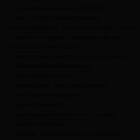
市委会再赴建德开展小城镇环境综合整治专项民主监督
市委会“百千万”送医药下乡活动走进文昌镇光昌边村
农业农村专委会和西湖一支、二支联合开展“学习十九大精神，不忘合作初心
市委会举行“庆十九大胜利召开，喜看美丽乡村新变化”重阳节活动
民革新疆区委会来杭调研民革党员之家建设
叶鉴铭副主席召集帮扶文昌镇集团工作会议 共谋新一轮“联乡结村”开局
市委会再赴下城区开展城中村改造专项民主监督
市委会首次参加“联乡结村”帮扶活动
市委会看望在市委党校、市社会主义学院培训的民革学员
王慧中副主委参加市政协重点提案督办会
石家庄市委会调研组来杭调研
市委会机关收听收看习近平总书记在中共十九大上所作的报告
市委会重阳节前夕看望抗战老兵
市委会副主委、市规划局局长张勤受邀为全市统一战线作专题报告