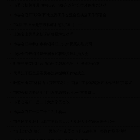
市委会机关开展“迎接G20 当好东道主”公益环保接力活动
市委会召开“双争”评比支部工作交流会暨换届工作部署会
“钱塘”书画家赴宁波和嵊泗慰问“国门卫士”
上海宝山民革来杭调研餐厨垃圾处理
市委会领导参加市委领导领办集体提案办理调研
市委会召开领导班子届末述职暨换届动员大会
叶鉴铭主委陪同台湾画家李毂摩先生一行参观桐荫堂
民革江干区基层委员会法律援助工作站成立
叶鉴铭出席“林智信《芬芳宝岛》油画展”“王侠军瓷器艺术作品展”开幕式
市委会机关专题学习习近平总书记“七一”重要讲话
市委会召开十届二十六次常委会议
市委会召开十届三十二次主委会
市各民主党派工商联主要负责人和无党派人士代表座谈会召开
“青山绿水迎峰会——民革杭州市委会喜迎G20书画、摄影作品展”举行