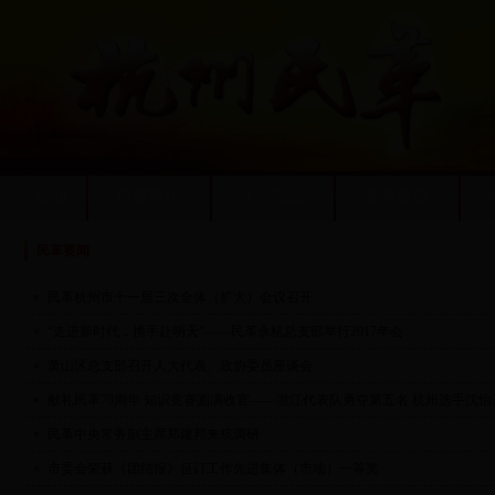
首 页
民革简介
工作动态
自身建设
民革要闻
民革杭州市十一届三次全体（扩大）会议召开
“走进新时代，携手赴明天”——民革余杭总支部举行2017年会
萧山区总支部召开人大代表、政协委员座谈会
献礼民革70周年 知识竞赛圆满收官——浙江代表队勇夺第五名 杭州选手沈
民革中央常务副主席郑建邦来杭调研
市委会荣获《团结报》征订工作先进集体（市地）一等奖