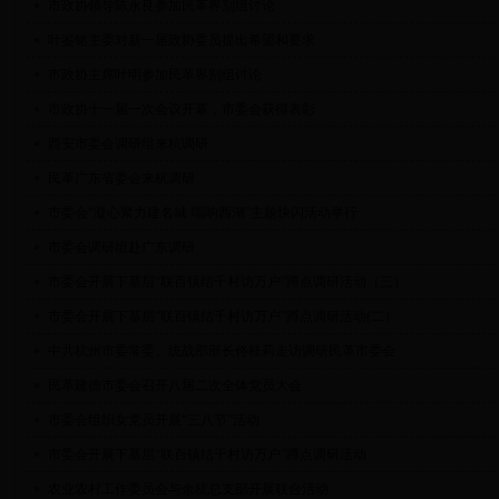
市政协领导陈永良参加民革界别组讨论
叶鉴铭主委对新一届政协委员提出希望和要求
市政协主席叶明参加民革界别组讨论
市政协十一届一次会议开幕，市委会获得表彰
西安市委会调研组来杭调研
民革广东省委会来杭调研
市委会“凝心聚力建名城·唱响西湖”主题快闪活动举行
市委会调研组赴广东调研
市委会开展下基层“联百镇结千村访万户”蹲点调研活动（三）
市委会开展下基层“联百镇结千村访万户”蹲点调研活动(二）
中共杭州市委常委、统战部部长佟桂莉走访调研民革市委会
民革建德市委会召开八届二次全体党员大会
市委会组织女党员开展“三八节”活动
市委会开展下基层“联百镇结千村访万户”蹲点调研活动
农业农村工作委员会与余杭总支部开展联合活动