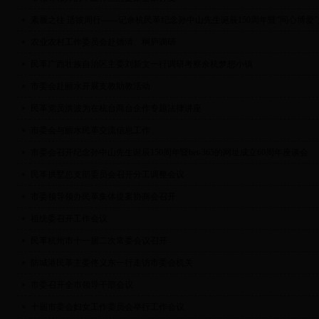
素履之往 适彼周行——记余杭民革纪念孙中山先生诞辰150周年暨“同心博爱
农业农村工作委员会赴德清、桐庐调研
民革广西壮族自治区主委刘新文一行调研考察余杭梦想小镇
市委会赴丽水开展支教助教活动
民革党员洪波为在杭台商台企作专题法律讲座
市委会与丽水民革交流信息工作
市委会召开纪念孙中山先生诞辰150周年暨bet-365的网址成立60周年座谈会
民革拱墅总支部委员会召开分工调整会议
市委领导领办民革集体提案协商会召开
祖统委召开工作会议
民革杭州市十一届二次常委会议召开
防城港民革主委佟义东一行走访市委会机关
市委召开全市领导干部会议
十届市委会妇女工作委员会举行工作会议