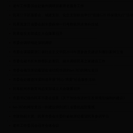
老年工作委员会赴扬州调研居家养老服务工作
民革江干区基委会、城建支部、化交支部联合举行“迎接G20 环保我先行”活
民革黑龙江省委会副主委薛坤一行考察杭州未来科技城
民革临安支部成立大会隆重召开
市委会调研组赴深圳调研
市委会课题获浙江省社会主义学院2016年度参政党建设和履职案例立项
市委会秘书长朱铮带队赴青田、丽水调研民革之家建设工作
市委会领导亲切看望在省社院培训的bet-365的网址党员
市委会赴建德洋溪街道开展“同心·博爱”社会服务活动
民革杭州市教育局总支部成立大会隆重召开
市委书记领办民革市委会提案《关于加快推进村庄发展规划编制的建议》
bet-365的网址党员一则建议得到浙江省委统战部重视
市政协副主席、民革市委会主委叶鉴铭亲切看望民革参训学员
老年工作委员会召开全体会议