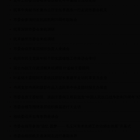
老年工作委员会召开会议研究今年重阳节活动安排
民革中央秘书长兼办公厅主任李惠东一行走访市委会机关
市委会参演纪念抗战胜利70周年歌咏会
民革深圳市委会来杭调研
民革扬州市委会来杭调研
市委会召开基层组织负责人座谈会
杭州市民主党派年轻干部实践锻炼工作推进会举行
国台办副主任龚清概来杭调研 叶鉴铭主委陪同
叶鉴铭主委陪同市委统战部部长董建平走访民革党员企业
书画支部书画和摄影作品入选民革中央及团结报主办展览
市委会原主委郁简、原副主委何立尊获颁发“中国人民抗日战争胜利70周年”
市委会领导围绕基层组织换届进行大走访
祖统委召开台海形势座谈会
市委会领导参加“追忆 圆梦—— 毛玉河美术名师工作坊师生画展”开幕式
市委会组织机关退休同志进行暑期休养