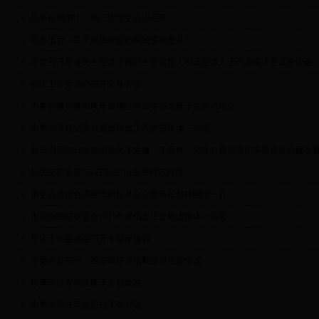
民革杭州市十一届三次常委会议召开
我市出台《关于加强政党协商的实施意见》
市委召开市各民主党派工商联主要负责人和无党派人士代表征求意见座谈会
祖统工作委员会召开全体会议
市委会领导参加民革西湖区基层委员会班子年终总结会
市委会荣获省委会参政议政工作先进集体一等奖
我市召开2016年度市各民主党派、工商联、知联会重点调研课题成果协商会
机关支部参观“五四宪法”历史资料陈列馆
市委会接待台湾中华财税基金会董事长翁林明清一行
市委会荣获省委会2015年度信息工作先进集体一等奖
经济工作委员会召开专题座谈会
市委会赴郑州、西安调研高端制造业发展情况
民革医疗专家送医下乡到畲村
市委会召开宣传思想工作会议