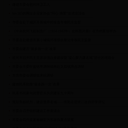
建德市委会慰问环卫工人
bet-365的网址企业家协会“同心·博爱”送清凉活动
市委会赴下城区开展城中村改造专项民主监督
《中央杭州飞机制造厂（1934-1942年）史料图片展》在市档案馆举办
市委会赴建德开展小城镇环境综合整治专项民主监督
市委会建言“最多跑一次”改革
杭州市召开民主党派加强自身建设暨“凝心聚力建名城”进社区现场会
市委会主委叶鉴铭率调研组再赴文昌镇蹲点调研
东莞市委会调研组来杭调研
建德民革助推“最多跑一次”改革
民革书画家与武警官兵共庆建军九十周年
规划美丽杭州，建设世界名城——张勤走进浙江政协崇学讲坛
市委会召开组织建设工作座谈会
市委会四件提案被确定为市政协重点提案