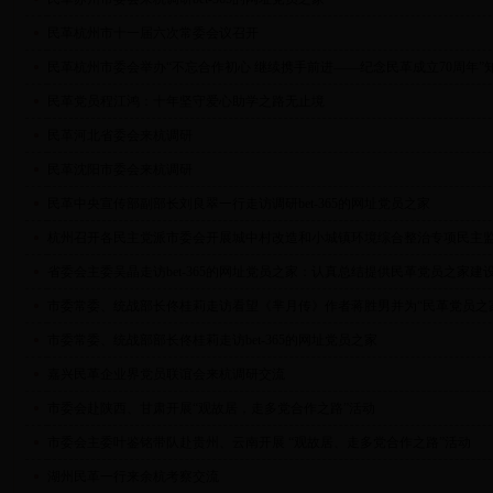
民革杭州市十一届六次常委会议召开
民革杭州市委会举办“不忘合作初心 继续携手前进——纪念民革成立70周年”
民革党员程江鸿：十年坚守爱心助学之路无止境
民革河北省委会来杭调研
民革沈阳市委会来杭调研
民革中央宣传部副部长刘良翠一行走访调研bet-365的网址党员之家
杭州召开各民主党派市委会开展城中村改造和小城镇环境综合整治专项民主
省委会主委吴晶走访bet-365的网址党员之家：认真总结提供民革党员之家建
市委常委、统战部长佟桂莉走访看望《芈月传》作者蒋胜男并为“民革党员之
市委常委、统战部部长佟桂莉走访bet-365的网址党员之家
嘉兴民革企业界党员联谊会来杭调研交流
市委会赴陕西、甘肃开展“观故居，走多党合作之路”活动
市委会主委叶鉴铭带队赴贵州、云南开展 “观故居、走多党合作之路”活动
湖州民革一行来余杭考察交流