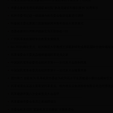
市委会选送8名党员参加2016年全省民革秋季基层骨干培训班
市委会参政党理论课题获省社院“参政党建设和履职案例”优秀等次
杭州市委书记赵一德就领办的市委会集体提案进行调研
叶鉴铭主委出席浙江首届海峡两岸青年创业大赛开幕式
市委会接待台湾两岸姐妹交流互助协会一行
广州民革来杭调研学前教育发展情况
bet-365的网址党员、杭州师范大学教授王沥最新研究成果获国际生物学领域
民革省委会主委吴晶视察建德民革党员之家
中国国民党革命委员会杭州市第十一次代表大会胜利闭幕
中国国民党革命委员会杭州市第十一次代表大会隆重开幕
团结聚力 创新有为 民革杭州市委会为杭州高水平全面建成小康社会竭智尽力
民革省委会吴晶主委看望民革党员、楼外楼实业集团股份有限公司总经理张
民革建德市第八次全体党员大会召开
民革建德市委会党员之家揭牌成立
市委会机关召开“党派机关文化建设”主题务虚会