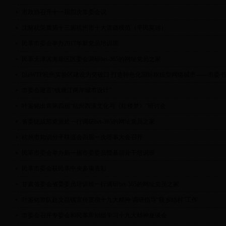
市政协召开十一届四次常委会议
沈醒杭荣膺第十三届杭州市十大道德模范（平民英雄）
民革市委会举办2017年新党员培训班
民革天津滨海新区区委会调研bet-365的网址党员之家
以eWTP杭州实验区建设为突破口 打造特色化国际枢纽型网络城市——市委
市委会建言“钱塘江两岸城市设计”
叶鉴铭出席第四届“杭州西溪文化与《红楼梦》”研讨会
省委统战部党派处一行调研bet-365的网址党员之家
杭州市知识分子联谊会四届一次理事大会召开
民革市委会举办新一届市委委员暨基层骨干培训班
民革市委会获民革中央多项表彰
甘肃省委会省委委员培训班一行调研bet-365的网址党员之家
叶鉴铭带队赴文昌镇宣传贯彻十九大精神 调研指导“联乡结村”工作
市委会召开专委会和民革界别组学习十九大精神座谈会