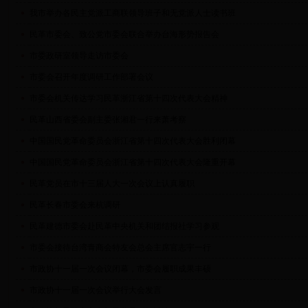
我市举办各民主党派工商联领导班子和无党派人士读书班
民革市委会、致公党市委会联合举办台海形势报告会
市委政研室领导走访市委会
市委会召开年度调研工作部署会议
市委会机关传达学习民革浙江省第十四次代表大会精神
民革山西省委会副主委张湘君一行来萧考察
中国国民党革命委员会浙江省第十四次代表大会胜利闭幕
中国国民党革命委员会浙江省第十四次代表大会隆重开幕
民革党员在市十三届人大一次会议上认真履职
民革长春市委会来杭调研
民革建德市委会赴民革中央机关和团结报社学习参观
市委会接待台湾青商会特友会总会主席官志宇一行
市政协十一届一次会议闭幕，市委会履职成果丰硕
市政协十一届一次会议举行大会发言