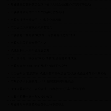
叶鉴铭主委赴欧参加全球华侨华人纪念抗战胜利70周年等活动
市委会开展筹建中国空军抗战纪念馆调研
市委会接待台湾大学生中华文化研习班
市委会组织书画家慰问武警官兵
市委会赴广西开展“观故居，走多党合作之路”活动
市委会机关召开专题学习会
抗战胜利七十周年摄影展启幕
萧山支部北干科创园“同心·博爱”社会服务基地成立
市委会举行《bet-365的网址》编辑工作会议
市委会举办“铭记历史·抗战老兵写照作品展”暨纪念抗战爆发78周年座谈会
市政协调研职业教育工作 叶鉴铭主持调研座谈会
浙江省委副书记、省长李强一行考察好好开车云计算平台
市政协召开十届十九次常委会议
叶鉴铭陪同钱煦老先生在钱王祠恭祭钱王