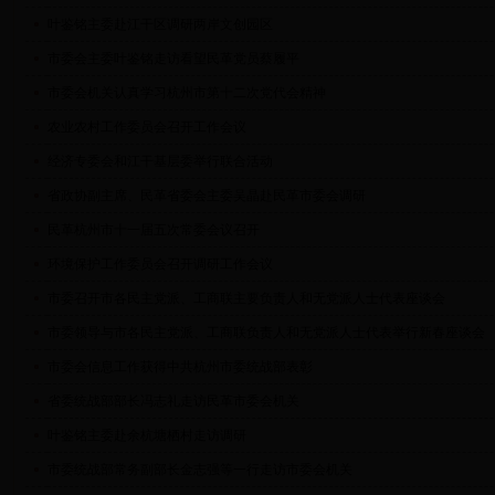
叶鉴铭主委赴江干区调研两岸文创园区
市委会主委叶鉴铭走访看望民革党员蔡履平
市委会机关认真学习杭州市第十二次党代会精神
农业农村工作委员会召开工作会议
经济专委会和江干基层委举行联合活动
省政协副主席、民革省委会主委吴晶赴民革市委会调研
民革杭州市十一届五次常委会议召开
环境保护工作委员会召开调研工作会议
市委召开市各民主党派、工商联主要负责人和无党派人士代表座谈会
市委领导与市各民主党派、工商联负责人和无党派人士代表举行新春座谈会
市委会信息工作获得中共杭州市委统战部表彰
省委统战部部长冯志礼走访民革市委会机关
叶鉴铭主委赴余杭塘栖村走访调研
市委统战部常务副部长金志强等一行走访市委会机关