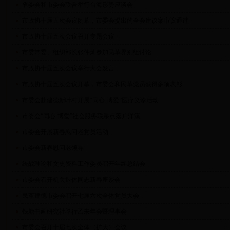
省委会和市委会联合举行台海形势座谈会
市政协十届五次会议闭幕，市委会提出的全会建议案审议通过
市政协十届五次会议召开专题会议
市委常委、组织部长张仲灿参加民革界别组讨论
市政协十届五次会议举行大会发言
市政协十届五次会议开幕，市委会和民革党员获得多项表彰
市委会赴建德新叶村开展“同心·博爱”医疗义诊活动
市委会“同心·博爱”社会服务联系点落户洋溪
市委会开展新春慰问老党员活动
市委会新春慰问老领导
统战理论和文史资料工作委员召开年终总结会
市委会召开机关退休同志新春座谈会
民革建德市委会召开七届六次全体党员大会
钱塘书画研究社举行乙未年会暨理事会
市委会召开十届七次全体（扩大）会议