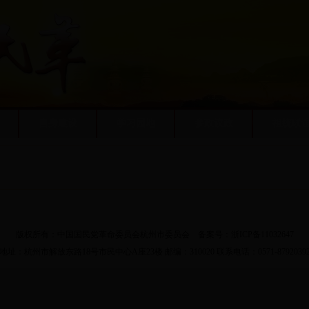
自身建设
学习园地
参政议政
祖统联
联系我们
-
关于我们
-
加入收藏
-
设为首页
-
后台管理
-
网站地图
版权所有：中国国民党革命委员会杭州市委员会 备案号：
浙ICP备11032647
地址：杭州市解放东路18号市民中心A座23楼 邮编：310020 联系电话：0571-8792039