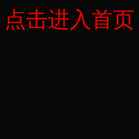
联系我们
-
关于我们
-
加入收藏
-
设为首页
-
后台管理
-
网站地图
点击进入首页
版权所有：中国国民党革命委员会杭州市委员会 备案号：
浙ICP备11032647
地址：杭州市解放东路18号市民中心A座23楼 邮编：310020 联系电话：0571-8792039